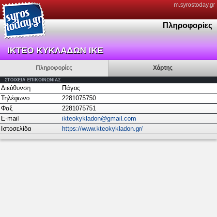
m.syrostoday.gr
Πληροφορίες
ΙΚΤΕΟ ΚΥΚΛΑΔΩΝ ΙΚΕ
Πληροφορίες
Χάρτης
ΣΤΟΙΧΕΙΑ ΕΠΙΚΟΙΝΩΝΙΑΣ
Διεύθυνση
Πάγος
Τηλέφωνο
2281075750
Φαξ
2281075751
E-mail
ikteokykladon@gmail.com
Ιστοσελίδα
https://www.kteokykladon.gr/