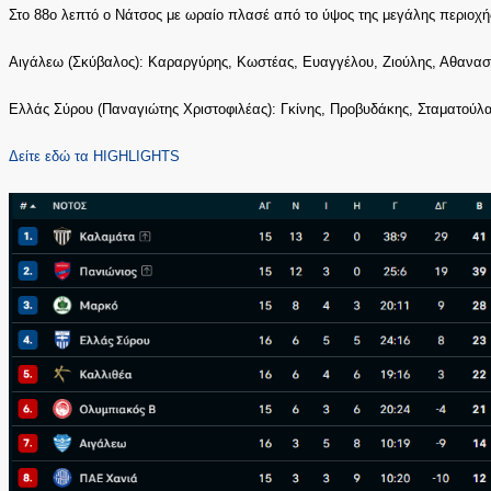
Στο 88ο λεπτό ο Νάτσος με ωραίο πλασέ από το ύψος της μεγάλης περιοχής 
Αιγάλεω (Σκύβαλος): Καραργύρης, Κωστέας, Ευαγγέλου, Ζιούλης, Αθανασα
Ελλάς Σύρου (Παναγιώτης Χριστοφιλέας): Γκίνης, Προβυδάκης, Σταματούλα
Δείτε εδώ τα HIGHLIGHTS